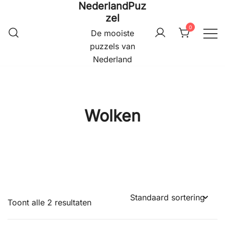
NederlandPuz
Ga
zel
naar
0
de
De mooiste
inhoud
puzzels van
Nederland
Wolken
Toont alle 2 resultaten