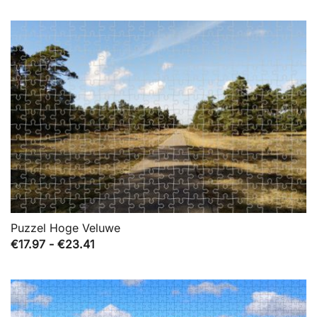
Puzzel Hoge Veluwe
Prijsklasse:
€
17.97
-
€
23.41
€17.97
tot
€23.41