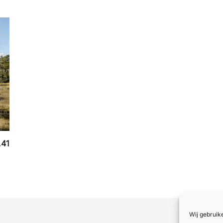
Prijsklasse:
.41
€17.97
tot
€23.41
Wij gebruik