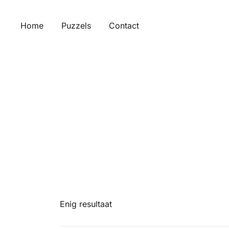
Ga
naar
Home
Puzzels
Contact
de
inhoud
Enig resultaat